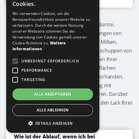
Cookies.
Wir verwenden Cookies, um die
Benutzerfreundlichkeit unserer Website zu
Selbst bei einer normalen Reinigung mit Bürste,
verbessern. Durch die weitere Nutzung
unserer Webseite stimmen Sie der
Schwamm und Reiniger bleiben kleine Mengen von
Verwendung von Cookies gemäß unserer
Kleinstpartikel wie beispielsweise Kot von Milben,
Cookie-Richtlinie zu.
Weitere
Informationen
Pollen, Textilfasern, Pilzsporen oder Hautschuppen von
Mensch und Tier weiterhin an den Lamellen Ihrer
UNBEDINGT ERFORDERLICH
Heizung haften. Selbst wenn Sie die Oberflächen
PERFORMANCE
regelmäßig putzen, bleiben Rückstände vorhanden.
TARGETING
Hier hilft nur eine professionelle Reinigung mit
unserem patentiertem Reinigungsverfahren. Darüber
ALLE AKZEPTIEREN
hinaus, ist unser Verfahren schonend für den Lack Ihrer
ALLE ABLEHNEN
Heizungen.
DETAILS ANZEIGEN
Wie ist der Ablauf, wenn ich bei