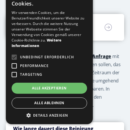
Cookies.
Wir verwenden Cookies, um die
Benutzerfreundlichkeit unserer Website zu
Wie ist der Ablauf, wenn ich bei
verbessern. Durch die weitere Nutzung
Ihnen eine Heizkörperreinigung
unserer Webseite stimmen Sie der
beauftragen möchte?
Verwendung von Cookies gemäß unserer
Cookie-Richtlinie zu.
Weitere
Informationen
Am einfachsten ist es, wenn Sie uns eine
Anfrage
mit
UNBEDINGT ERFORDERLICH
Anzahl der Heizungen die gereinigt werden sollen, das
PERFORMANCE
Maß der Heizung und den gewünschten Zeitraum der
TARGETING
Reinigung senden. Danach werden wir Sie umgehend
kontaktieren um einen Termin zu vereinbaren. In
ALLE AKZEPTIEREN
diesem Gespräch werden wir Ihnen auch den
ALLE ABLEHNEN
geschätzten zeitlichen Aufwand mitteilen.
DETAILS ANZEIGEN
Wie lange dauert diese Reinigung